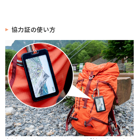
協
力証の使い方