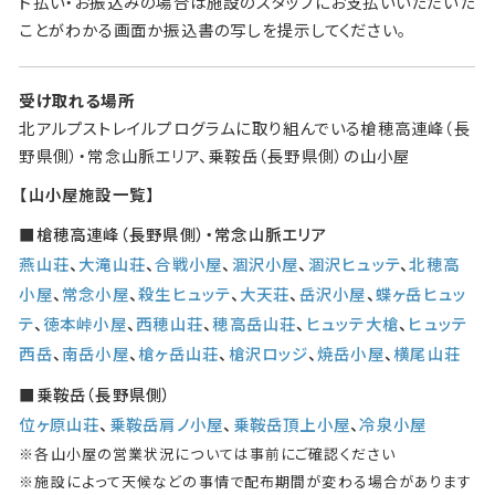
ド払い・お振込みの場合は施設のスタッフにお支払いいただいた
ことがわかる画面か振込書の写しを提示してください。
受け取れる場所
北アルプストレイルプログラムに取り組んでいる槍穂高連峰（長
野県側）・常念山脈エリア、乗鞍岳（長野県側）の山小屋
【山小屋施設一覧】
■槍穂高連峰（長野県側）・常念山脈エリア
燕山荘
、
大滝山荘
、
合戦小屋
、
涸沢小屋
、
涸沢ヒュッテ
、
北穂高
小屋
、
常念小屋
、
殺生ヒュッテ
、
大天荘
、
岳沢小屋
、
蝶ヶ岳ヒュッ
テ
、
徳本峠小屋
、
西穂山荘
、
穂高岳山荘
、
ヒュッテ大槍
、
ヒュッテ
西岳
、
南岳小屋
、
槍ヶ岳山荘
、
槍沢ロッジ
、
焼岳小屋
、
横尾山荘
■乗鞍岳（長野県側）
位ヶ原山荘
、
乗鞍岳肩ノ小屋
、
乗鞍岳頂上小屋
、
冷泉小屋
※各山小屋の営業状況については事前にご確認ください
※施設によって天候などの事情で配布期間が変わる場合があります