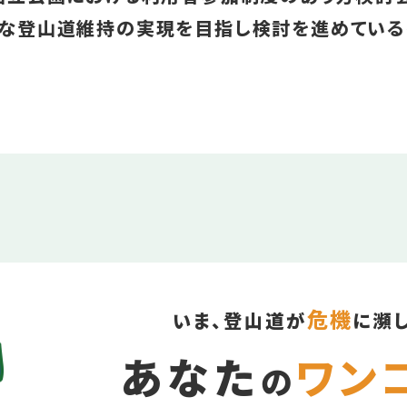
な登山道維持の実現を目指し検討を進めている
危機
いま、登山道が
に瀕
あなた
ワン
の