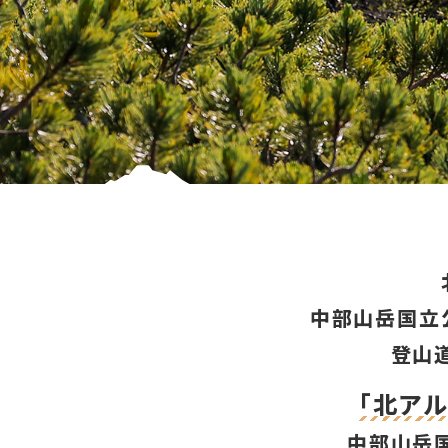
中部山岳国立
登山
「北ア
中部山岳