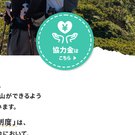
、
山ができるよう
ます。
制度」
は、
において、