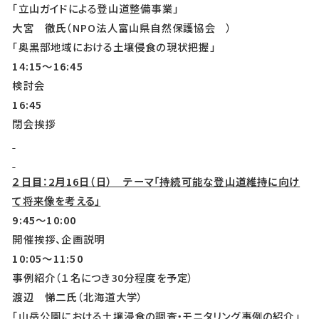
「立山ガイドによる登山道整備事業」
大宮 徹氏
（NPO法人富山県自然保護協会 ）
「奥黒部地域における土壌侵食の現状把握」
14:15
～16:45
検討会
16:45
閉会挨拶
２日目：2
月16
日（日） テーマ「持続可能な登山道維持に向け
て将来像を考える」
9:45
～10:00
開催挨拶、企画説明
10:05
～11:50
事例紹介（１名につき30分程度を予定）
渡辺 悌二氏
（北海道大学）
「山岳公園における土壌浸食の調査・モニタリング事例の紹介」