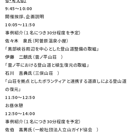
る・考える」
9:45
～10:00
開催挨拶、企画説明
10:05
～11:50
事例紹介（１名につき30分程度を予定）
佐々木 泉氏
（阿曽原温泉小屋）
「黒部峡谷周辺を中心とした登山道整備の取組」
伊藤 二朗氏
（雲ノ平山荘 ）
「雲ノ平における登山道と植生復元の取組」
石川 吉典氏
（三俣山荘 ）
「山荘を拠点としたボランティアと連携する道直しによる登山道
の復元」
11:50
～12:50
お昼休憩
12:50
～14:00
事例紹介（１名につき30分程度を予定）
佐伯 高男氏
（一般社団法人立山ガイド協会 ）