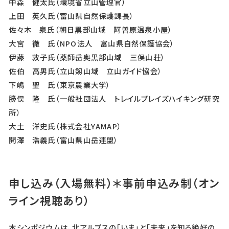
中森 健太氏（環境省立山管理官）
上田 英久氏（富山県自然保護課長）
佐々木 泉氏（朝日黒部山域 阿曽原温泉小屋）
大宮 徹 氏（NPO法人 富山県自然保護協会）
伊藤 敦子氏（薬師岳奥黒部山域 三俣山荘）
佐伯 高男氏（立山剱山域 立山ガイド協会）
下嶋 聖 氏（東京農業大学）
勝俣 隆 氏（一般社団法人 トレイルブレイズハイキング研究
所）
大土 洋史氏（株式会社YAMAP）
開澤 浩義氏（富山県山岳連盟）
申し込み（入場無料）＊事前申込み制（オン
ライン視聴あり）
本シンポジウムは、北アルプスの「いま」と「未来」を知る絶好の